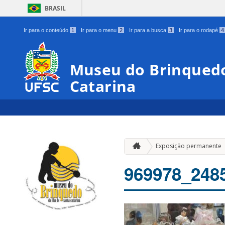
BRASIL
Ir para o conteúdo
1
Ir para o menu
2
Ir para a busca
3
Ir para o rodapé
4
Museu do Brinquedo
Catarina
Exposição permanente
969978_248