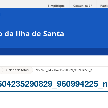
Simplifique!
Comunica BR
Parti
 da Ilha de Santa
Galeria de fotos
969978_248504235290829_960994225_n
504235290829_960994225_n