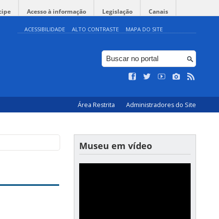
cipe
Acesso à informação
Legislação
Canais
ACESSIBILIDADE
ALTO CONTRASTE
MAPA DO SITE
Área Restrita
Administradores do Site
Museu em vídeo