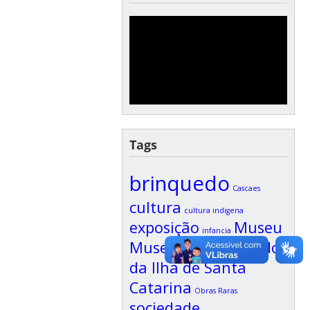
Tags
brinquedo
Cascaes
cultura
cultura indigena
exposição
Museu
infancia
Museu Do Brinquedo
da Ilha de Santa
Catarina
Obras Raras
sociedade