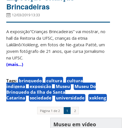
Brincadeiras
12/03/2019 13:33
A exposição“Crianças Brincadeiras” vai mostrar, no
hall da Reitoria da UFSC, crianças da etnia
Laklãnõ/Xokleng, em fotos de Ne-gatxa Patté, um
jovem fotógrafo de 21 anos, que cursa Jornalismo
na UFSC.
(mais…)
Tags:
brinquedo
cultura
cultura
indigena
exposição
Museu
Museu Do
Brinquedo da Ilha de Santa
Catarina
sociedade
universidade
xokleng
Página 1 de 2
1
2
Museu em vídeo