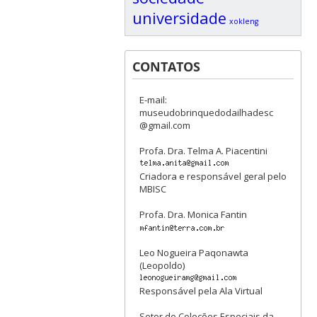
universidade
xokleng
CONTATOS
E-mail:
museudobrinquedodailhadesc
@gmail.com
Profa. Dra. Telma A. Piacentini
Criadora e responsável geral pelo
MBISC
Profa. Dra. Monica Fantin
Leo Nogueira Paqonawta
(Leopoldo)
Responsável pela Ala Virtual
Setor de Coleções Especiais da