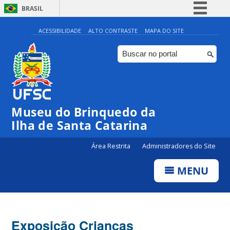
BRASIL
Simplifique!
ACESSIBILIDADE
ALTO CONTRASTE
MAPA DO SITE
Comunica BR
Participe
Acesso à informação
Legislação
Museu do Brinquedo da
Canais
Ilha de Santa Catarina
Área Restrita
Administradores do Site
MENU
Exposição Crianças