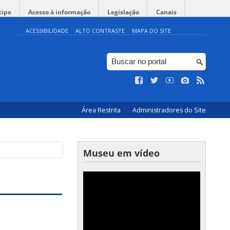
cipe
Acesso à informação
Legislação
Canais
ACESSIBILIDADE
ALTO CONTRASTE
MAPA DO SITE
Área Restrita
Administradores do Site
Museu em vídeo