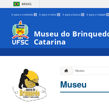
BRASIL
Ir para o conteúdo
1
Ir para o menu
2
Ir para a busca
3
Ir para o rodapé
4
Museu do Brinquedo
Catarina
Museu
Museu